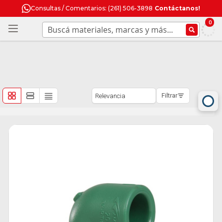
Consultas / Comentarios: (261) 506-3898
Contáctanos!
0
Filtrar