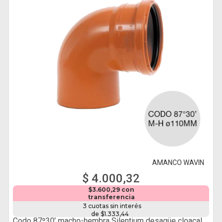
AMANCO WAVIN
$ 4.000,32
$3.600,29 con
transferencia
3 cuotas sin interés
de $1.333,44
Codo 87º30’ macho-hembra Silentium desagüe cloacal