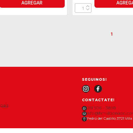
AGREGAR
AGREG
1
SEGUINOS!
CONTACTATE!
 país
261 506 - 3898
info@hmaldonado.co
Pedro del Castillo 3721 Vil