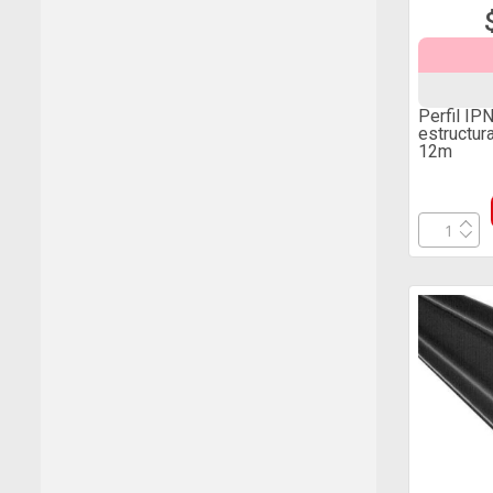
Perfil IP
estructu
12m