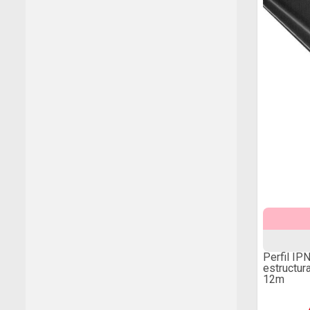
Perfil IP
estructu
12m