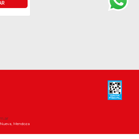
AR
m.ar
la Nueva, Mendoza