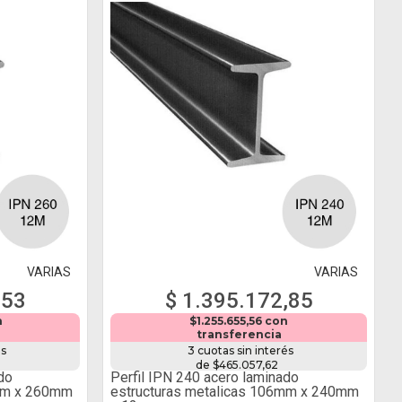
VARIAS
VARIAS
,53
$ 1.395.172,85
n
$1.255.655,56 con
transferencia
és
3 cuotas sin interés
de $465.057,62
do
Perfil IPN 240 acero laminado
3mm x 260mm
estructuras metalicas 106mm x 240mm