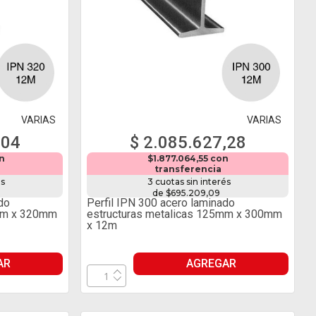
VARIAS
VARIAS
,04
$ 2.085.627,28
on
$1.877.064,55 con
transferencia
és
3 cuotas sin interés
de $695.209,09
do
Perfil IPN 300 acero laminado
1mm x 320mm
estructuras metalicas 125mm x 300mm
x 12m
AR
AGREGAR