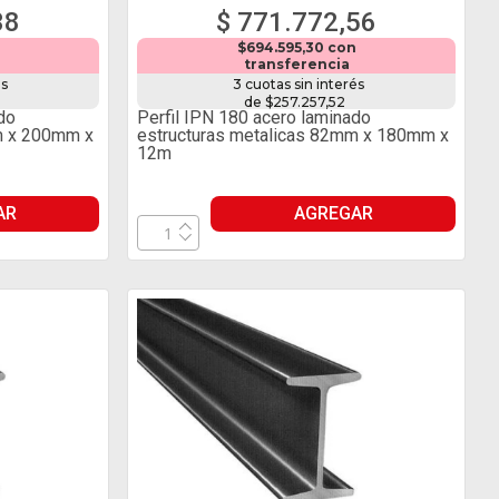
38
$ 771.772,56
$694.595,30 con
transferencia
és
3 cuotas sin interés
de $257.257,52
do
Perfil IPN 180 acero laminado
m x 200mm x
estructuras metalicas 82mm x 180mm x
12m
AR
AGREGAR