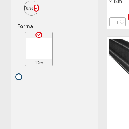
x 12m
False
Forma
12m