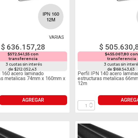
VARIAS
$ 636.157,28
$ 505.630,
$572.541,55 con
$455.067,80 co
transferencia
transferencia
3 cuotas sin interés
3 cuotas sin inter
de $212.052,43
de $168.543,63
N 160 acero laminado
Perfil IPN 140 acero lamina
ras metalicas 74mm x 160mm x
estructuras metalicas 66m
12m
AGREGAR
AGREG