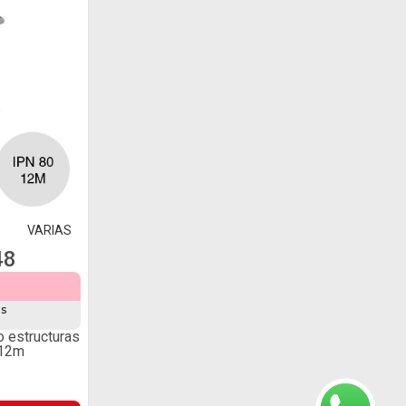
VARIAS
48
és
o estructuras
 12m