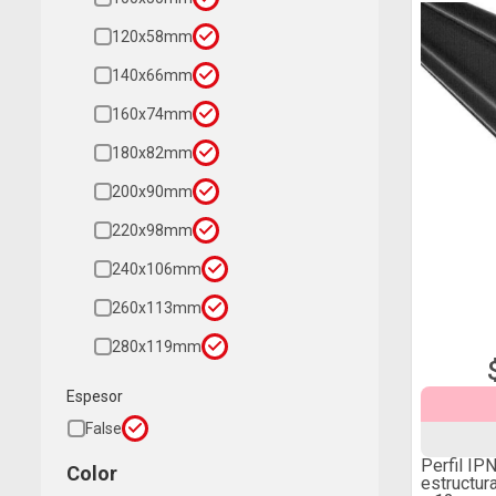
120x58mm
140x66mm
160x74mm
180x82mm
200x90mm
220x98mm
240x106mm
260x113mm
280x119mm
Espesor
False
Perfil IP
Color
estructu