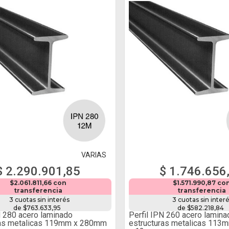
VARIAS
$ 2.290.901,85
$ 1.746.656
$2.061.811,66 con
$1.571.990,87 co
transferencia
transferencia
3 cuotas sin interés
3 cuotas sin inter
de $763.633,95
de $582.218,84
N 280 acero laminado
Perfil IPN 260 acero lamina
ras metalicas 119mm x 280mm
estructuras metalicas 11