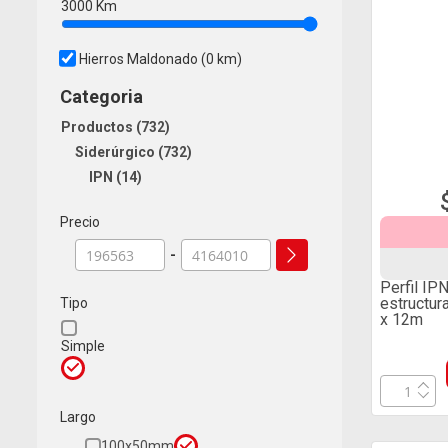
3000
Km
Hierros Maldonado
(0 km)
Categoria
Productos
732
Siderúrgico
732
IPN
14
Precio
-
Perfil IP
estructu
Tipo
x 12m
Simple
Largo
100x50mm