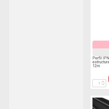
Perfil IP
estructu
12m