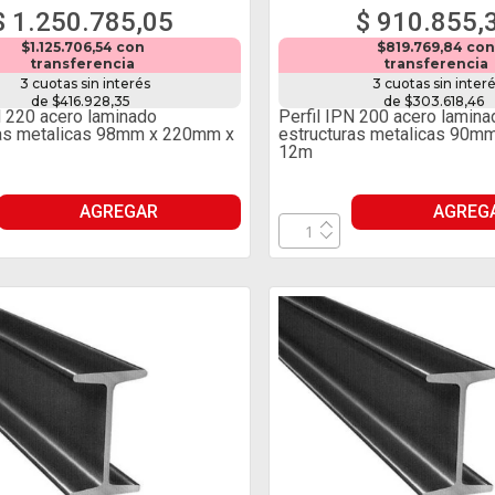
$ 1.250.785,05
$ 910.855,
$1.125.706,54 con
$819.769,84 con
transferencia
transferencia
3 cuotas sin interés
3 cuotas sin inter
de $416.928,35
de $303.618,46
N 220 acero laminado
Perfil IPN 200 acero lamina
ras metalicas 98mm x 220mm x
estructuras metalicas 90m
12m
AGREGAR
AGREG