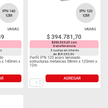
VARIAS
VARIAS
89
$ 394.781,70
n
$355.303,53 con
transferencia
és
3 cuotas sin interés
de $131.593,90
do
Perfil IPN 120 acero laminado
m x 140mm x
estructuras metalicas 58mm x 120mm x
12m
AR
AGREGAR