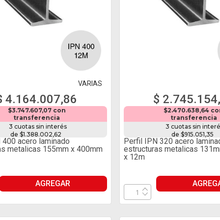
VARIAS
$ 4.164.007,86
$ 2.745.154
$3.747.607,07 con
$2.470.638,64 c
transferencia
transferencia
3 cuotas sin interés
3 cuotas sin inter
de $1.388.002,62
de $915.051,35
N 400 acero laminado
Perfil IPN 320 acero lamina
ras metalicas 155mm x 400mm
estructuras metalicas 13
x 12m
AGREGAR
AGREG