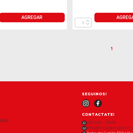
AGREGAR
AGREG
1
SEGUINOS!
CONTACTATE!
 país
261 506 - 3898
info@hmaldonado.co
Pedro del Castillo 3721 Vil