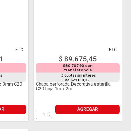
ETC
ETC
1
$ 89.675,45
$80.707,90 con
transferencia
és
3 cuotas sin interés
de $29.891,82
 ø 3mm C20
Chapa perforada Decorativa esterilla
C20 hoja 1m x 2m
AR
AGREGAR