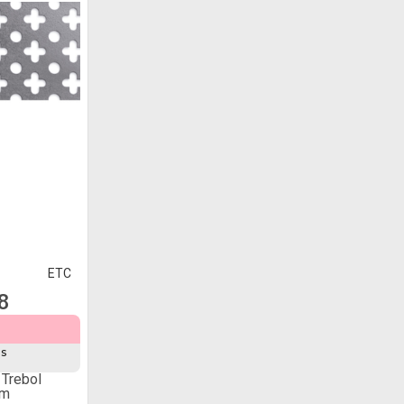
ETC
8
és
 Trebol
2m