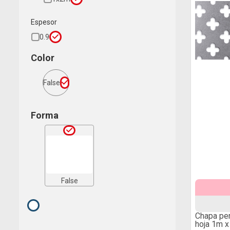
Espesor
0.9
Color
False
Forma
False
Chapa per
hoja 1m 