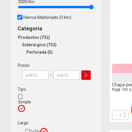
3000
Km
Hierros Maldonado
(0 km)
Categoria
Productos
732
Siderúrgico
732
Perforada
5
Precio
-
Chapa pe
hoja 1m 
Tipo
Simple
Largo
1x2m