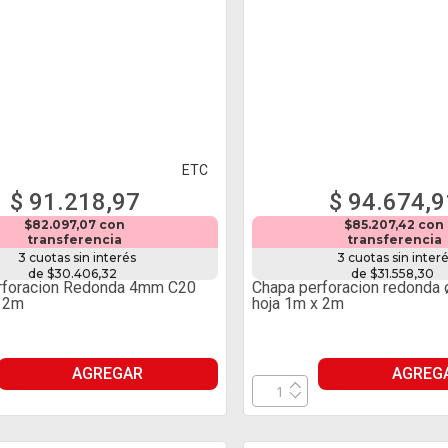
ETC
$ 91.218,97
$ 94.674,9
$82.097,07 con
$85.207,42 con
transferencia
transferencia
3 cuotas sin interés
3 cuotas sin inter
de $30.406,32
de $31.558,30
rforacion Redonda 4mm C20
Chapa perforacion redonda
x 2m
hoja 1m x 2m
AGREGAR
AGREG