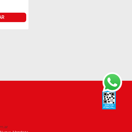
AR
m.ar
la Nueva, Mendoza