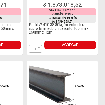
,71
$ 1.378.018,52
n
$1.240.216,67 con
transferencia
és
3 cuotas sin interés
de $459.339,51
uctural
Perfil W 410 38.80kg/m estructural
 160mm x
acero laminado en caliente 160mm x
260mm x 12m
AR
AGREGAR