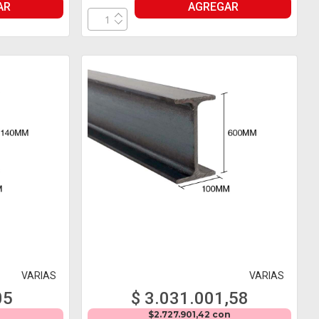
AR
AGREGAR
VARIAS
VARIAS
05
$ 3.031.001,58
n
$2.727.901,42 con