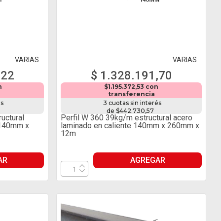
VARIAS
VARIAS
,22
$ 1.328.191,70
n
$1.195.372,53 con
transferencia
és
3 cuotas sin interés
de $442.730,57
uctural
Perfil W 360 39kg/m estructural acero
 140mm x
laminado en caliente 140mm x 260mm x
12m
AR
AGREGAR