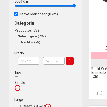
3000
Km
Hierros Maldonado
(0 km)
Categoria
Productos
732
Siderúrgico
732
Perfil W
78
Precio
-
Perfil W 
laminado
Tipo
12m
Simple
Largo
W530 82kg/m