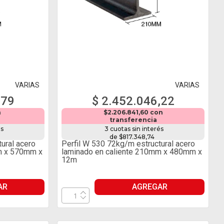
VARIAS
VARIAS
,79
$ 2.452.046,22
n
$2.206.841,60 con
transferencia
és
3 cuotas sin interés
de $817.348,74
ural acero
Perfil W 530 72kg/m estructural acero
m x 570mm x
laminado en caliente 210mm x 480mm x
12m
AR
AGREGAR