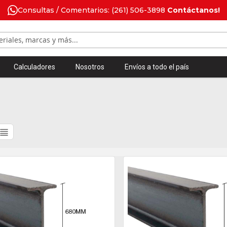
Consultas / Comentarios: (261) 506-3898
Contáctanos!
Calculadores
Nosotros
Envíos a todo el país