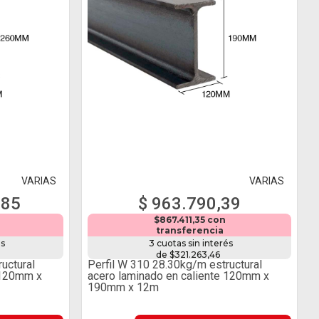
VARIAS
VARIAS
,85
$ 963.790,39
n
$867.411,35 con
transferencia
és
3 cuotas sin interés
de $321.263,46
uctural
Perfil W 310 28.30kg/m estructural
 120mm x
acero laminado en caliente 120mm x
190mm x 12m