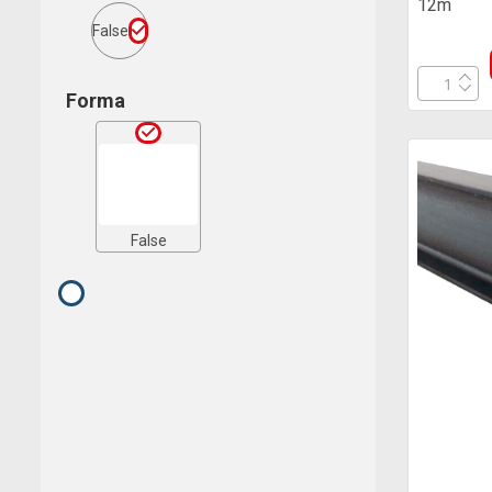
12m
False
Forma
False