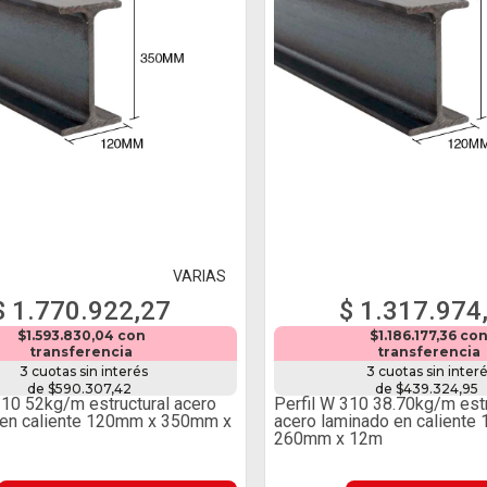
VARIAS
$ 1.770.922,27
$ 1.317.974
$1.593.830,04 con
$1.186.177,36 co
transferencia
transferencia
3 cuotas sin interés
3 cuotas sin inter
de $590.307,42
de $439.324,95
310 52kg/m estructural acero
Perfil W 310 38.70kg/m estr
 en caliente 120mm x 350mm x
acero laminado en caliente
260mm x 12m