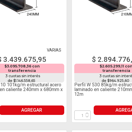
VARIAS
$ 3.439.675,95
$ 2.894.776
$3.095.708,36 con
$2.605.299,11 co
transferencia
transferencia
3 cuotas sin interés
3 cuotas sin inter
de $1.146.558,65
de $964.925,60
610 101kg/m estructural acero
Perfil W 530 85kg/m estruct
 en caliente 240mm x 680mm x
laminado en caliente 210m
12m
AGREGAR
AGREG