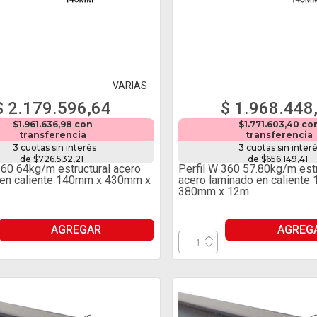
VARIAS
$ 2.179.596,64
$ 1.968.448
$1.961.636,98 con
$1.771.603,40 co
transferencia
transferencia
3 cuotas sin interés
3 cuotas sin inter
de $726.532,21
de $656.149,41
360 64kg/m estructural acero
Perfil W 360 57.80kg/m estr
 en caliente 140mm x 430mm x
acero laminado en caliente
380mm x 12m
AGREGAR
AGREG