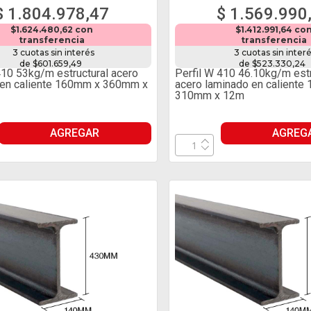
$ 1.804.978,47
$ 1.569.990
$1.624.480,62 con
$1.412.991,64 co
transferencia
transferencia
3 cuotas sin interés
3 cuotas sin inter
de $601.659,49
de $523.330,24
410 53kg/m estructural acero
Perfil W 410 46.10kg/m estr
 en caliente 160mm x 360mm x
acero laminado en caliente
310mm x 12m
AGREGAR
AGREG