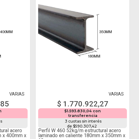
VARIAS
VARIAS
,85
$ 1.770.922,27
n
$1.593.830,04 con
transferencia
és
3 cuotas sin interés
de $590.307,42
ural acero
Perfil W 460 52kg/m estructural acero
m x 400mm x
laminado en caliente 180mm x 350mm x