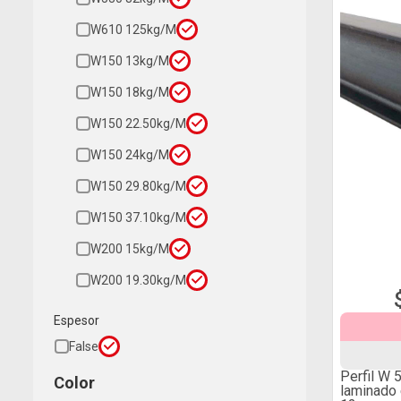
W610 125kg/m
W150 13kg/m
W150 18kg/m
W150 22.50kg/m
W150 24kg/m
W150 29.80kg/m
W150 37.10kg/m
W200 15kg/m
W200 19.30kg/m
Espesor
False
Perfil W 
Color
laminado