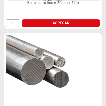
Barra hierro liso ø 20mm x 12m
AGREGAR