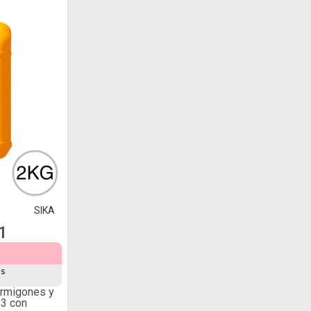
SIKA
1
és
ormigones y
-3 con