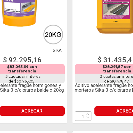
SIKA
$ 92.295,16
$ 31.435,4
$83.065,64 con
$28.291,87 con
transferencia
transferencia
3 cuotas sin interés
3 cuotas sin inter
de $30.765,05
de $10.478,47
celerante fragüe hormigones y
Aditivo acelerante fragüe h
Sika-3 c/cloruros balde x 20kg
morteros Sika-3 c/cloruros 
AGREGAR
AGREG