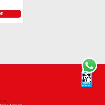
AR
m.ar
la Nueva, Mendoza