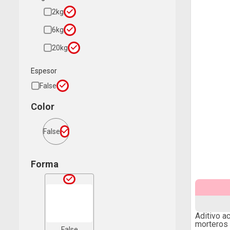
2kg
6kg
20kg
Espesor
False
Color
False
Forma
Aditivo a
morteros 
False