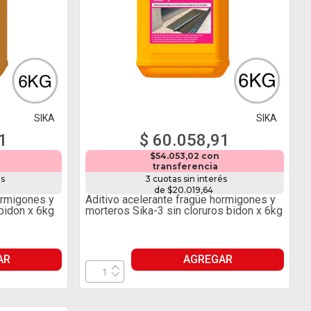
SIKA
SIKA
1
$ 60.058,91
$54.053,02 con
transferencia
és
3 cuotas sin interés
de $20.019,64
ormigones y
Aditivo acelerante fragüe hormigones y
bidon x 6kg
morteros Sika-3 sin cloruros bidon x 6kg
AR
AGREGAR