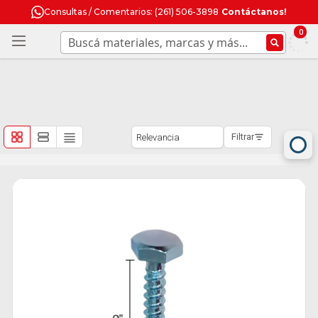
Consultas / Comentarios: (261) 506-3898
Contáctanos!
0
Filtrar