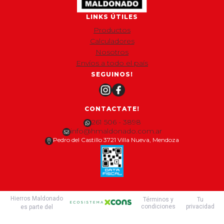
LINKS ÚTILES
Productos
Calculadores
Nosotros
Envíos a todo el país
SEGUINOS!
CONTACTATE!
261 506 - 3898
info@hmaldonado.com.ar
Pedro del Castillo 3721 Villa Nueva, Mendoza
Hierros Maldonado
Términos y
Tu
condiciones
privacidad
es parte del