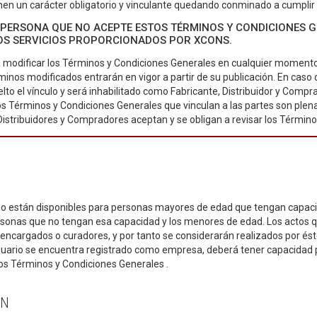
ienen un carácter obligatorio y vinculante quedando conminado a cumpl
PERSONA QUE NO ACEPTE ESTOS TÉRMINOS Y CONDICIONES GE
LOS SERVICIOS PROPORCIONADOS POR XCONS.
modificar los Términos y Condiciones Generales en cualquier momento h
minos modificados entrarán en vigor a partir de su publicación. En caso
lto el vínculo y será inhabilitado como Fabricante, Distribuidor y Compr
s Términos y Condiciones Generales que vinculan a las partes son plena
 Distribuidores y Compradores aceptan y se obligan a revisar los Térm
lo están disponibles para personas mayores de edad que tengan capacidad
ersonas que no tengan esa capacidad y los menores de edad. Los actos qu
 encargados o curadores, y por tanto se considerarán realizados por ésto
suario se encuentra registrado como empresa, deberá tener capacidad pa
os Términos y Condiciones Generales .
ÓN