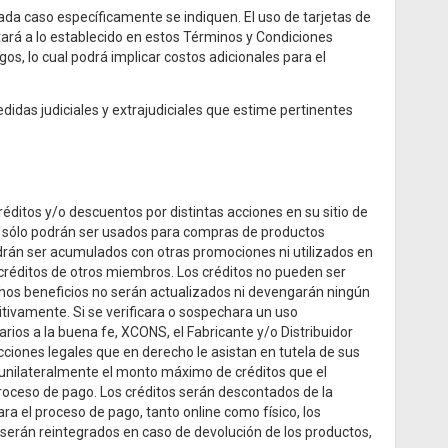
da caso específicamente se indiquen. El uso de tarjetas de
tará a lo establecido en estos Términos y Condiciones
os, lo cual podrá implicar costos adicionales para el
edidas judiciales y extrajudiciales que estime pertinentes
éditos y/o descuentos por distintas acciones en su sitio de
y sólo podrán ser usados para compras de productos
drán ser acumulados con otras promociones ni utilizados en
 créditos de otros miembros. Los créditos no pueden ser
Dichos beneficios no serán actualizados ni devengarán ningún
nitivamente. Si se verificara o sospechara un uso
rios a la buena fe, XCONS, el Fabricante y/o Distribuidor
 acciones legales que en derecho le asistan en tutela de sus
 unilateralmente el monto máximo de créditos que el
 proceso de pago. Los créditos serán descontados de la
a el proceso de pago, tanto online como físico, los
 serán reintegrados en caso de devolución de los productos,