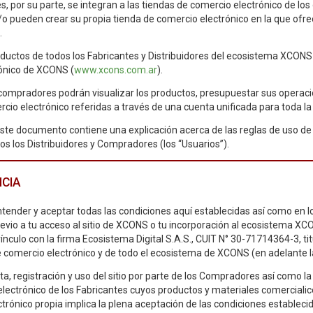
es, por su parte, se integran a las tiendas de comercio electrónico de lo
o pueden crear su propia tienda de comercio electrónico en la que ofrec
.
oductos de todos los Fabricantes y Distribuidores del ecosistema XCONS s
ónico de XCONS (
www.xcons.com.ar
).
 compradores podrán visualizar los productos, presupuestar sus operaci
cio electrónico referidas a través de una cuenta unificada para toda la 
este documento contiene una explicación acerca de las reglas de uso de
s los Distribuidores y Compradores (los “Usuarios”).
CIA
entender y aceptar todas las condiciones aquí establecidas así como e
revio a tu acceso al sitio de XCONS o tu incorporación al ecosistema X
vínculo con la firma Ecosistema Digital S.A.S., CUIT N° 30-71714364-3, titu
e comercio electrónico y de todo el ecosistema de XCONS (en adelante l
ita, registración y uso del sitio por parte de los Compradores así como la 
lectrónico de los Fabricantes cuyos productos y materiales comercialic
trónico propia implica la plena aceptación de las condiciones establec