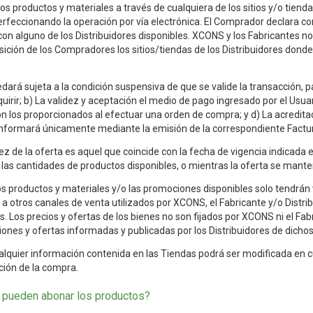
los productos y materiales a través de cualquiera de los sitios y/o tie
erfeccionando la operación por vía electrónica. El Comprador declara c
on alguno de los Distribuidores disponibles. XCONS y los Fabricantes no
sición de los Compradores los sitios/tiendas de los Distribuidores don
ará sujeta a la condición suspensiva de que se valide la transacción, para 
uirir; b) La validez y aceptación el medio de pago ingresado por el Usua
on los proporcionados al efectuar una orden de compra; y d) La acredita
nformará únicamente mediante la emisión de la correspondiente Factura 
dez de la oferta es aquel que coincide con la fecha de vigencia indicada e
las cantidades de productos disponibles, o mientras la oferta se mante
os productos y materiales y/o las promociones disponibles solo tendrán v
 a otros canales de venta utilizados por XCONS, el Fabricante y/o Distrib
s. Los precios y ofertas de los bienes no son fijados por XCONS ni el Fabr
ones y ofertas informadas y publicadas por los Distribuidores de dichos
ualquier información contenida en las Tiendas podrá ser modificada en 
ación de la compra.
pueden abonar los productos?