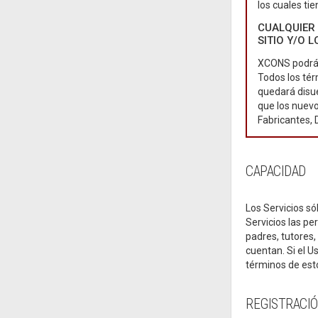
los cuales t
CUALQUIER 
SITIO Y/O 
XCONS podrá 
Todos los tér
quedará disue
que los nuevo
Fabricantes,
CAPACIDAD
Los Servicios só
Servicios las p
padres, tutores,
cuentan. Si el U
términos de est
REGISTRACI