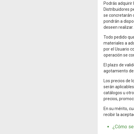
Podrás adquirir 
Distribuidores p
se concretarán c
pondrán a dispo
deseen realizar.
Todo pedido qued
materiales a adq
por el Usuario c
operación se co
El plazo de vali
agotamiento de 
Los precios de l
serán aplicables
catálogos u otro
precios, promoci
En su mérito, c
recibir la acept
¿Cómo se 