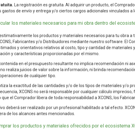
atuita.
La registración es gratuita. Al adquirir un producto, el Comprad
s gastos de envío y entrega y/o ciertos cargos adicionales vinculados a
cular los materiales necesarios para mi obra dentro del ecosi
estimativamente los productos y materiales necesarios para tu obra a tr
XCONS, Fabricantes y/o Distribuidores mediante nuestro software. El Co
timados y orientativos relativos al costo, tipo y cantidad de materiales 
ación y características proporcionadas por el mismo.
contenida en el presupuesto resultante no implica recomendación ni as
no realiza juicios de valor sobre la información, ni brinda recomendac
 operaciones de cualquier tipo.
za la exactitud de las cantidades y/o de los tipos de materiales y/o pro
ecuencia, XCONS no será responsable por cualquier cálculo impreciso, fal
o que el Comprador libera de toda responsabilidad a XCONS, los Fabricant
itivo deberá ser realizado por un profesional habilitado a tal efecto. X
era de los alcances antes mencionados.
prar los productos y materiales ofrecidos por el ecosistema