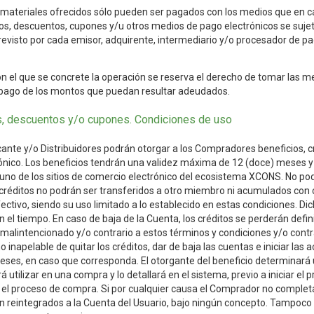
 materiales ofrecidos sólo pueden ser pagados con los medios que en ca
ios, descuentos, cupones y/u otros medios de pago electrónicos se suje
revisto por cada emisor, adquirente, intermediario y/o procesador de pag
con el que se concrete la operación se reserva el derecho de tomar las m
 pago de los montos que puedan resultar adeudados.
s, descuentos y/o cupones. Condiciones de uso
ante y/o Distribuidores podrán otorgar a los Compradores beneficios, cr
ónico. Los beneficios tendrán una validez máxima de 12 (doce) meses 
guno de los sitios de comercio electrónico del ecosistema XCONS. No po
os créditos no podrán ser transferidos a otro miembro ni acumulados con
fectivo, siendo su uso limitado a lo establecido en estas condiciones. 
en el tiempo. En caso de baja de la Cuenta, los créditos se perderán defi
malintencionado y/o contrario a estos términos y condiciones y/o contra
o inapelable de quitar los créditos, dar de baja las cuentas e iniciar las
reses, en caso que corresponda. El otorgante del beneficio determinará
utilizar en una compra y lo detallará en el sistema, previo a iniciar el
 el proceso de compra. Si por cualquier causa el Comprador no completar
án reintegrados a la Cuenta del Usuario, bajo ningún concepto. Tampoco