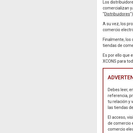
Los distribuidor
comercializan y/
"
Distribuidores
")
A su vez, los pr
comercio electr
Finalmente, los
tiendas de comer
Es por ello que 
XCONS para todo
ADVERTEN
Debes leer, 
referencia, p
tu relación y 
las tiendas d
El acceso, vis
de comercio e
comercio elec