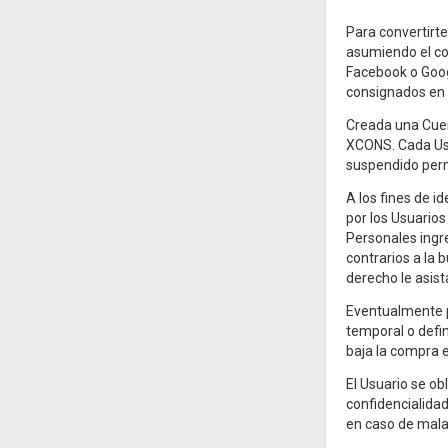
Para convertirt
asumiendo el co
Facebook o Goog
consignados en d
Creada una Cuen
XCONS. Cada Usua
suspendido per
A los fines de i
por los Usuarios
Personales ingr
contrarios a la 
derecho le asist
Eventualmente p
temporal o defi
baja la compra 
El Usuario se o
confidencialidad
en caso de mala 