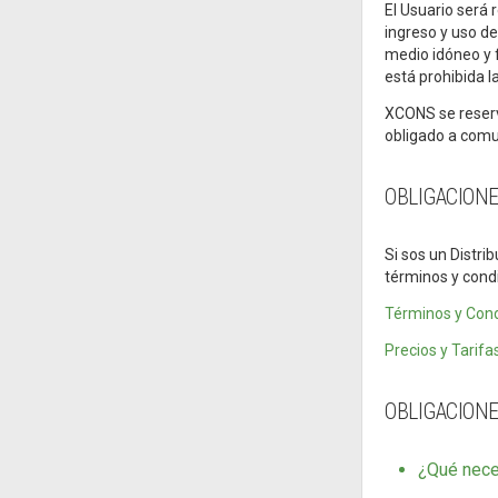
El Usuario será
ingreso y uso d
medio idóneo y 
está prohibida l
XCONS se reserv
obligado a comu
OBLIGACIONE
Si sos un Distri
términos y cond
Términos y Cond
Precios y Tarifa
OBLIGACION
¿Qué nece