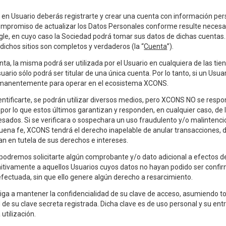
e en Usuario deberás registrarte y crear una cuenta con información per
mpromiso de actualizar los Datos Personales conforme resulte necesari
le, en cuyo caso la Sociedad podrá tomar sus datos de dichas cuentas. 
ichos sitios son completos y verdaderos (la “
Cuenta
”).
ta, la misma podrá ser utilizada por el Usuario en cualquiera de las ti
rio sólo podrá ser titular de una única cuenta. Por lo tanto, si un Usua
manentemente para operar en el ecosistema XCONS.
dentificarte, se podrán utilizar diversos medios, pero XCONS NO se respo
 por lo que estos últimos garantizan y responden, en cualquier caso, de l
esados. Si se verificara o sospechara un uso fraudulento y/o malintenci
buena fe, XCONS tendrá el derecho inapelable de anular transacciones, da
an en tutela de sus derechos e intereses.
odremos solicitarte algún comprobante y/o dato adicional a efectos d
nitivamente a aquellos Usuarios cuyos datos no hayan podido ser confirm
efectuada, sin que ello genere algún derecho a resarcimiento.
bliga a mantener la confidencialidad de su clave de acceso, asumiendo t
 de su clave secreta registrada. Dicha clave es de uso personal y su ent
utilización.